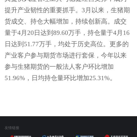
提升产业韧性的重要抓手。
3
月以来，生猪期
货成交、持仓大幅增加，持续创新高。成交
量于
4
月
20
日达到
89.60
万手，持仓量于
4
月
16
日达到
51.77
万手，均处于历史高位。
更多的
产业
客户
参与
期货市场进行套保
，今年以来
参与生猪期货的一般法人客户
环比增加
51.96
%
，日均持仓量环比增加
25.31%
。
友情链接