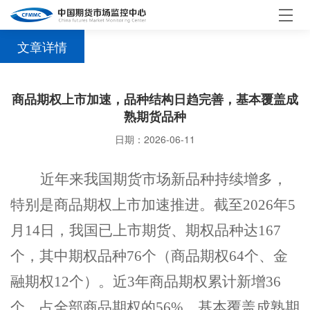
文章详情
商品期权上市加速，品种结构日趋完善，基本覆盖成
熟期货品种
日期：2026-06-11
近年来
我国期货市场新品种持续增多，
特别是商品期权上市加速推进。
截至
202
6
年
5
月
14
日
，
我国已
上市期货
、
期权品种
达
16
7
个
，其中期权
品种
7
6
个（商品期权
64
个、金
融期权
1
2
个）。
近
3
年
商品期权累计
新增
3
6
个，
占全部商品期权的
56%
，基本覆盖
成熟期