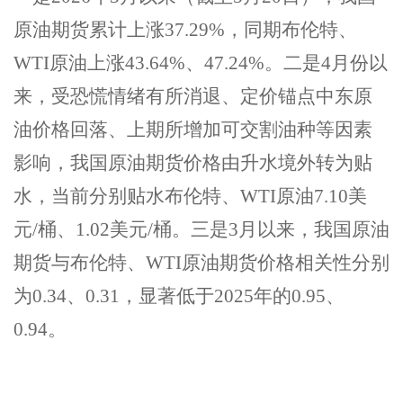
原油期货累计上涨
37.29
%
，同期布伦特、
WTI
原油上涨
43.64
%
、
47.24
%
。
二是
4
月
份以
来，受
恐慌情绪有所消退、定价锚点
中东
原
油价格回落、上期所增加可交割油种
等因素
影响，我国原油期货价格由升水境外转为贴
水，当前分别贴水布伦特、
WTI
原油
7.10
美
元
/
桶、
1.02
美元
/
桶
。
三是
3
月以来，我国原油
期货与
布伦特
、
WTI
原油期货价格相关性
分别
为
0.
34
、
0.
31
，
显著
低于
2025
年的
0.95
、
0.94
。